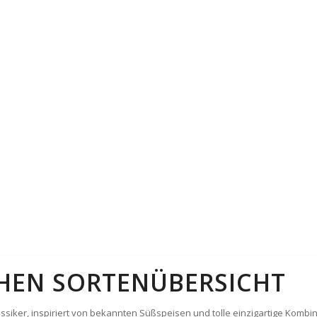
CHEN SORTENÜBERSICHT
siker, inspiriert von bekannten Süßspeisen und tolle einzigartige Kombin