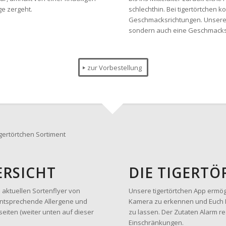
ge zergeht.
schlechthin. Bei tigertörtchen 
Geschmacksrichtungen. Unsere M
sondern auch eine Geschmacksex
zur Vorbestellung
ERSICHT
DIE TIGERT
 aktuellen Sortenflyer von
Unsere tigertörtchen App ermögl
Entsprechende Allergene und
Kamera zu erkennen und Euch I
seiten (weiter unten auf dieser
zu lassen. Der Zutaten Alarm re
Einschränkungen.