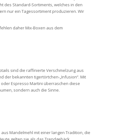
cht des Standard-Sortiments, welches in den
ern nur ein Tagessortiment produzieren. Wir
mpfehlen daher Mix-Boxen aus dem
ptails sind die raffinierte Verschmelzung aus
d der bekannten tigertörtchen-„Infusion“. Mit
 oder Espresso Martini überraschen diese
aumen, sondern auch die Sinne.
 aus Mandelmehl mit einer langen Tradition, die
. Heute gelten sie als das Trendgebäck