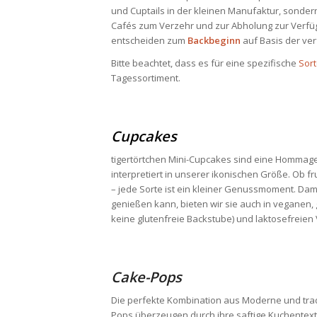
und Cuptails in der kleinen Manufaktur, sondern
Cafés zum Verzehr und zur Abholung zur Verfügu
entscheiden zum
Backbeginn
auf Basis der ver
Bitte beachtet, dass es für eine spezifische
Sor
Tagessortiment.
Cupcakes
tigertörtchen Mini-Cupcakes sind eine Hommage
interpretiert in unserer ikonischen Größe. Ob fr
– jede Sorte ist ein kleiner Genussmoment. Dam
genießen kann, bieten wir sie auch in veganen, 
keine glutenfreie Backstube) und laktosefreien 
Cake-Pops
Die perfekte Kombination aus Moderne und tra
Pops überzeugen durch ihre saftige Kuchentext