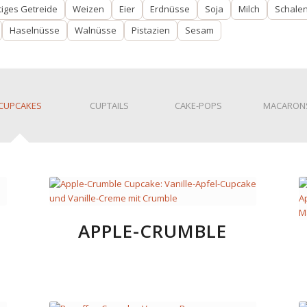
tiges Getreide
Weizen
Eier
Erdnüsse
Soja
Milch
Schalen
Haselnüsse
Walnüsse
Pistazien
Sesam
CUPCAKES
CUPTAILS
CAKE-POPS
MACARON
APPLE-CRUMBLE