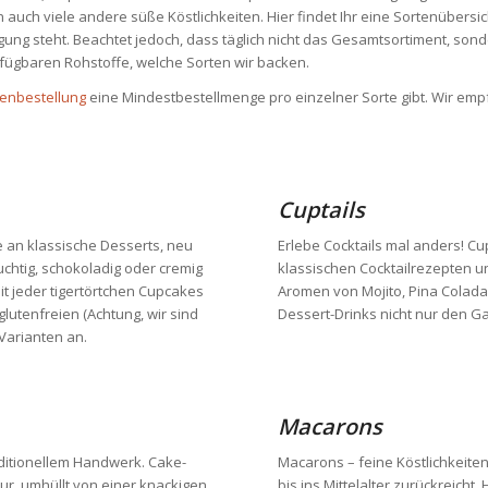
 auch viele andere süße Köstlichkeiten. Hier findet Ihr eine Sortenübersi
ng steht. Beachtet jedoch, dass täglich nicht das Gesamtsortiment, sond
fügbaren Rohstoffe, welche Sorten wir backen.
tenbestellung
eine Mindestbestellmenge pro einzelner Sorte gibt. Wir e
Cuptails
 an klassische Desserts, neu
Erlebe Cocktails mal anders! Cu
uchtig, schokoladig oder cremig
klassischen Cocktailrezepten un
it jeder tigertörtchen Cupcakes
Aromen von Mojito, Pina Colada
glutenfreien (Achtung, wir sind
Dessert-Drinks nicht nur den G
Varianten an.
Macarons
ditionellem Handwerk. Cake-
Macarons – feine Köstlichkeiten
ur, umhüllt von einer knackigen
bis ins Mittelalter zurückreicht