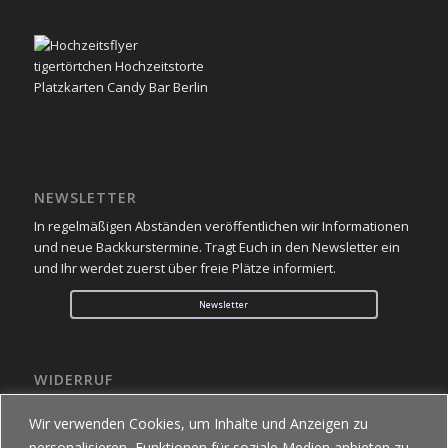
NEWSLETTER
In regelmäßigen Abständen veröffentlichen wir Informationen
und neue Backkurstermine. Tragt Euch in den Newsletter ein
und Ihr werdet zuerst über freie Plätze informiert.
Newsletter
WIDERRUF
Du möchtest eine Online-Bestellung widerrufen?
Wir verwenden Cookies, um Inhalte und Anzeigen zu
Über den folgenden Button kannst Du Deinen Widerruf
personalisieren, Funktionen für soziale Medien anbieten zu