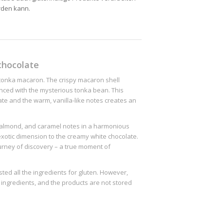
rden kann.
chocolate
tonka macaron. The crispy macaron shell
anced with the mysterious tonka bean. This
te and the warm, vanilla-like notes creates an
, almond, and caramel notes in a harmonious
exotic dimension to the creamy white chocolate.
urney of discovery – a true moment of
ed all the ingredients for gluten. However,
 ingredients, and the products are not stored