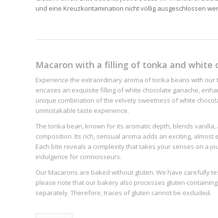
und eine Kreuzkontamination nicht völlig ausgeschlossen we
Macaron with a filling of tonka and white 
Experience the extraordinary aroma of tonka beans with our 
encases an exquisite filling of white chocolate ganache, enh
unique combination of the velvety sweetness of white chocola
unmistakable taste experience.
The tonka bean, known for its aromatic depth, blends vanilla
composition. Its rich, sensual aroma adds an exciting, almost 
Each bite reveals a complexity that takes your senses on a jo
indulgence for connoisseurs.
Our Macarons are baked without gluten. We have carefully test
please note that our bakery also processes gluten-containing
separately. Therefore, traces of gluten cannot be excluded.