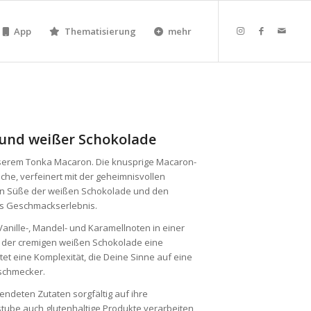
App
Thematisierung
mehr
 und weißer Schokolade
serem Tonka Macaron. Die knusprige Macaron-
che, verfeinert mit der geheimnisvollen
en Süße der weißen Schokolade und den
es Geschmackserlebnis.
Vanille-, Mandel- und Karamellnoten in einer
t der cremigen weißen Schokolade eine
tet eine Komplexität, die Deine Sinne auf eine
schmecker.
endeten Zutaten sorgfältig auf ihre
kstube auch glutenhaltige Produkte verarbeiten