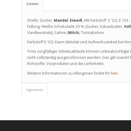
Zutaten
Shells: Zucker,
Mandel
,
Eiweiß
. Mit Farbstoff E 122, E 133 –
Füllung: Weiße Schokolade 33 % (Zucker, Kakaobutter,
Vol
Vanilleextrakt), Sahne (
Milch
), Tonkabohne.
Farbstoff E 122: Kann Aktivität und Aufmerksamkeit bei Kin
Trotz sorgfältiger Arbeitsabläufe können unbeabsichtigte
nicht vollständig ausgeschlossen werden. Das gilt sowohl f
Rohstoffe, Vorprodukte und die Lieferkette.
Weitere Informationen zu Allergenen findet Ihr
hier
.
Ingredients