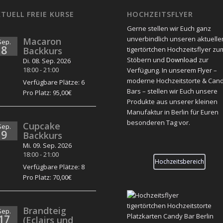
TUELL FREIE KURSE
HOCHZEITSFLYER
Gerne stellen wir Euch ganz
unverbindlich unseren aktuelle
Macaron
Sep.
8
Backkurs
tigertörtchen Hochzeitsflyer zu
Stöbern und
Download
zur
Di. 08. Sep. 2026
18:00
-
21:00
Verfügung. In unserem Flyer –
moderne Hochzeitstorte & Can
Verfügbare Plätze: 6
Bars – stellen wir Euch unsere
Pro Platz: 95,00€
Produkte aus unserer kleinen
Manufaktur in Berlin für Euren
besonderen Tag vor.
Cupcake
Sep.
9
Backkurs
Mi. 09. Sep. 2026
18:00
-
21:00
Hochzeitsbereich
Verfügbare Plätze: 8
Pro Platz: 70,00€
Brandteig
Sep.
17
(Eclairs und