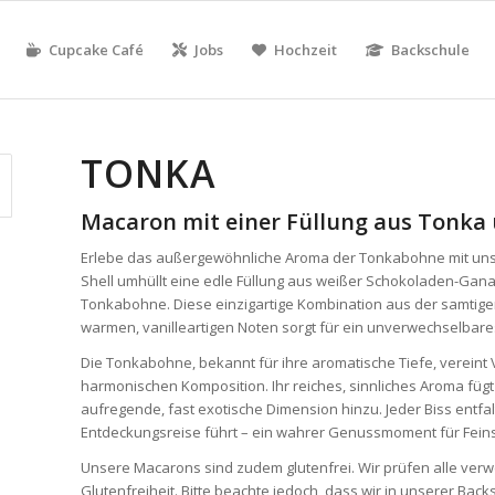
Cupcake Café
Jobs
Hochzeit
Backschule
TONKA
Macaron mit einer Füllung aus Tonka
Erlebe das außergewöhnliche Aroma der Tonkabohne mit un
Shell umhüllt eine edle Füllung aus weißer Schokoladen-Gana
Tonkabohne. Diese einzigartige Kombination aus der samtig
warmen, vanilleartigen Noten sorgt für ein unverwechselbar
Die Tonkabohne, bekannt für ihre aromatische Tiefe, vereint 
harmonischen Komposition. Ihr reiches, sinnliches Aroma füg
aufregende, fast exotische Dimension hinzu. Jeder Biss entfal
Entdeckungsreise führt – ein wahrer Genussmoment für Fein
Unsere Macarons sind zudem glutenfrei. Wir prüfen alle verw
Glutenfreiheit. Bitte beachte jedoch, dass wir in unserer Bac