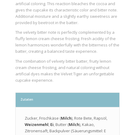
artificial coloring. This reaction bleaches the cocoa and
gives the cupcake its characteristic color and bitter note.
Additional moisture and a slightly earthy sweetness are
provided by beetroot in the batter.
The velvety bitter note is perfectly complemented by a
fluffy lemon cream cheese frosting. Fresh acidity of the
lemon harmonizes wonderfully with the bitterness of the
batter, creating a balanced taste experience.
The combination of velvety bitter batter, fruity lemon
cream cheese frosting, and natural coloring without
artificial dyes makes the Velvet Tiger an unforgettable
cupcake experience.
Zutaten
Zucker, Frischkäse (
Milch
), Rote Bete, Rapsöl,
Weizenmehl
,
Ei
, Butter (
Milch
), Kakao,
Zitronensaft, Backpulver (Säuerungsmittel: E