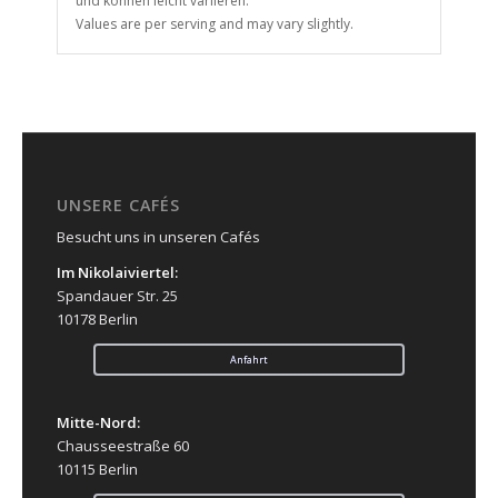
und können leicht variieren.
Values are per serving and may vary slightly.
UNSERE CAFÉS
Besucht uns in unseren Cafés
Im Nikolaiviertel:
Spandauer Str. 25
10178 Berlin
Anfahrt
Mitte-Nord:
Chausseestraße 60
10115 Berlin