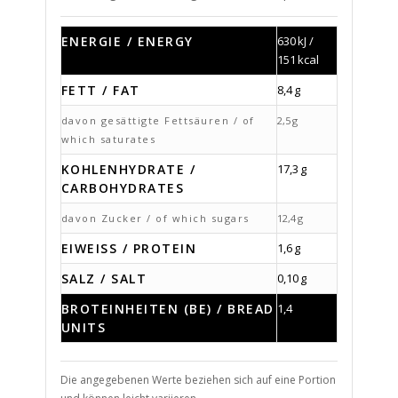
ENERGIE / ENERGY
630 kJ /
151 kcal
FETT / FAT
8,4 g
davon gesättigte Fettsäuren / of
2,5 g
which saturates
KOHLENHYDRATE /
17,3 g
CARBOHYDRATES
davon Zucker / of which sugars
12,4 g
EIWEISS / PROTEIN
1,6 g
SALZ / SALT
0,10 g
BROTEINHEITEN (BE) / BREAD
1,4
UNITS
Die angegebenen Werte beziehen sich auf eine Portion