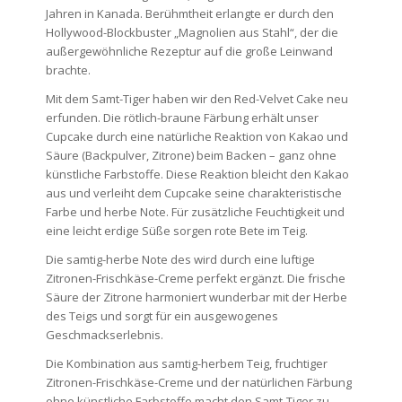
Jahren in Kanada. Berühmtheit erlangte er durch den
Hollywood-Blockbuster „Magnolien aus Stahl“, der die
außergewöhnliche Rezeptur auf die große Leinwand
brachte.
Mit dem Samt-Tiger haben wir den Red-Velvet Cake neu
erfunden. Die rötlich-braune Färbung erhält unser
Cupcake durch eine natürliche Reaktion von Kakao und
Säure (Backpulver, Zitrone) beim Backen – ganz ohne
künstliche Farbstoffe. Diese Reaktion bleicht den Kakao
aus und verleiht dem Cupcake seine charakteristische
Farbe und herbe Note. Für zusätzliche Feuchtigkeit und
eine leicht erdige Süße sorgen rote Bete im Teig.
Die samtig-herbe Note des wird durch eine luftige
Zitronen-Frischkäse-Creme perfekt ergänzt. Die frische
Säure der Zitrone harmoniert wunderbar mit der Herbe
des Teigs und sorgt für ein ausgewogenes
Geschmackserlebnis.
Die Kombination aus samtig-herbem Teig, fruchtiger
Zitronen-Frischkäse-Creme und der natürlichen Färbung
ohne künstliche Farbstoffe macht den Samt-Tiger zu