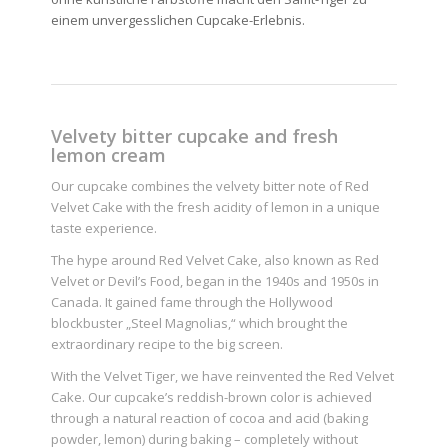
einem unvergesslichen Cupcake-Erlebnis.
Velvety bitter cupcake and fresh
lemon cream
Our cupcake combines the velvety bitter note of Red
Velvet Cake with the fresh acidity of lemon in a unique
taste experience.
The hype around Red Velvet Cake, also known as Red
Velvet or Devil’s Food, began in the 1940s and 1950s in
Canada. It gained fame through the Hollywood
blockbuster „Steel Magnolias,“ which brought the
extraordinary recipe to the big screen.
With the Velvet Tiger, we have reinvented the Red Velvet
Cake. Our cupcake’s reddish-brown color is achieved
through a natural reaction of cocoa and acid (baking
powder, lemon) during baking – completely without