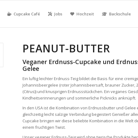
Cupcake Café
Jobs
Hochzeit
Backschule
PEANUT-BUTTER
Veganer Erdnuss-Cupcake und Erdnus
Gelee
Ein luftig leichter Erdnuss-Teig bildet die Basis für eine crem
Johannisbeergelee (roter Johannisbeersaft, brauner Zucker, Z
(Citrus)) und knusprigen Erdnussstückchen. Ein veganes Ges
Kindheitserinnerungen und sommerliche Picknicks anknüpft.
In den USA ist die Kombination von Erdnussbutter und Gelee 
gleichzeitig leicht salzige Verbindung begeistert Genießer all
Cupcake bringen wir diese beliebte Kombination in die Welt 
einem fruchtigen Twist.
Unser veganer Erdnuss-Teig wird ohne tierische Produkte herg