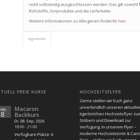
nicht vollständig ausgeschlossen werden. Das gilt sowohl f
Rohstoffe, Vorprodukte und die Lieferkette.
Weitere Informationen zu Allergenen findet Ihr
hier
.
Ingredients
TUELL FREIE KURSE
HOCHZEITSFLYER
Gerne stellen wir Euch ganz
unverbindlich unseren aktuelle
Macaron
Sep.
8
Backkurs
tigertörtchen Hochzeitsflyer zu
Stöbern und
Download
zur
Di. 08. Sep. 2026
18:00
-
21:00
Verfügung. In unserem Flyer –
moderne Hochzeitstorte & Can
Verfügbare Plätze: 6
Bars – stellen wir Euch unsere