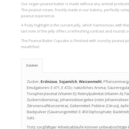
Our vegan peanut batter is made without any animal products 
The peanut cream, freshly made in our bakery, perfectly co
peanut experience.
A fruity highlight is the currant jelly, which harmonizes with 
tart note of the jelly offers a refreshing contrast and rounds o
The Peanut-Butter Cupcake is finished with crunchy peanut pi
mouthfeel.
Zutaten
Zucker,
Erdnüsse
,
Sojamilch
,
Weizenmehl
, Pflanzenmarga
Emulgatoren: E 471, E 472c; natürliches Aroma; Säureregula
Tocopherylacetat (Vitamin E); Retinylpalmitat (Vitamin A); Fa
Zuckerrübensirup, Johannisbeergelee (roter Johannisbeer
Zitronensaftkonzentrat, Geliermittel: Pektine (Citrus)), Ap
Backpulver (Säuerungsmittel: E 450 Diphosphate; Backtrieb
Salz.
Trotz sorgfältiger Arbeitsabläufe können unbeabsichtigte