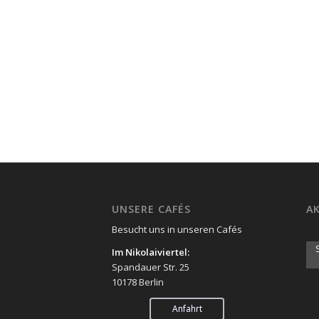
UNSERE CAFÉS
AK
Besucht uns in unseren Cafés
Im Nikolaiviertel:
Spandauer Str. 25
10178 Berlin
Anfahrt