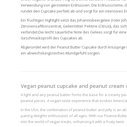
Verwendung von gerösteten Erdnüssen. Die Erdnusscreme, die 
rundet den Cupcake perfekt ab und sorgt für ein intensives E
Ein fruchtiges Highlight setzt das Johannisbeergelee (roter J
Zitronensaftkonzentrat, Geliermittel: Pektine (Citrus)), das 
verbindet.Die leicht säuerliche Note des Gelees sorgt für ei
Geschmacksprofil des Cupcakes ab.
Abgerundet wird der Peanut Butter Cupcake durch knusprige E
ein abwechslungsreiches Mundgefühl sorgen.
Vegan peanut cupcake and peanut cream wi
A light and airy peanut batter forms the base for a creamy pean
peanut pieces. A vegan taste experience that evokes Americ
In the USA, the combination of peanut butter and jelly is an abs
pairing delights enthusiasts of all ages. With our Peanut-But
into the world of vegan treats, enhancing it with a fruity twist.