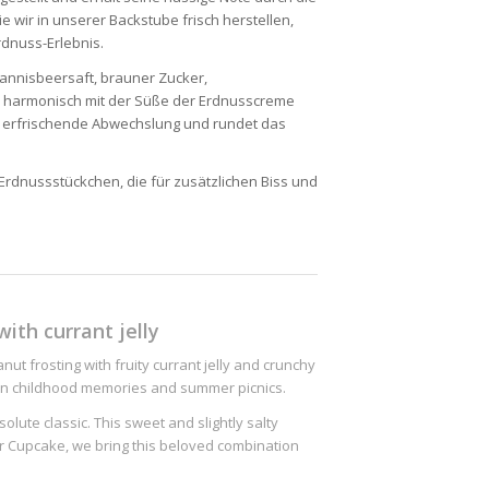
wir in unserer Backstube frisch herstellen,
rdnuss-Erlebnis.
ohannisbeersaft, brauner Zucker,
sich harmonisch mit der Süße der Erdnusscreme
ne erfrischende Abwechslung und rundet das
rdnussstückchen, die für zusätzlichen Biss und
th currant jelly
ut frosting with fruity currant jelly and crunchy
an childhood memories and summer picnics.
olute classic. This sweet and slightly salty
ter Cupcake, we bring this beloved combination