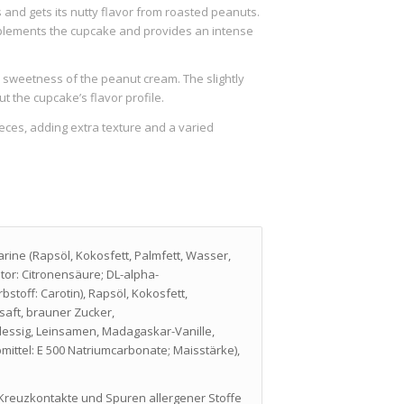
and gets its nutty flavor from roasted peanuts.
mplements the cupcake and provides an intense
the sweetness of the peanut cream. The slightly
ut the cupcake’s flavor profile.
eces, adding extra texture and a varied
rine (Rapsöl, Kokosfett, Palmfett, Wasser,
tor: Citronensäure; DL-alpha-
rbstoff: Carotin), Rapsöl, Kokosfett,
saft, brauner Zucker,
felessig, Leinsamen, Madagaskar-Vanille,
mittel: E 500 Natriumcarbonate; Maisstärke),
 Kreuzkontakte und Spuren allergener Stoffe