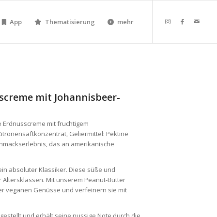
App
Thematisierung
mehr
screme mit Johannisbeer-
ige Erdnusscreme mit fruchtigem
itronensaftkonzentrat, Geliermittel: Pektine
chmackserlebnis, das an amerikanische
ein absoluter Klassiker. Diese süße und
er Altersklassen. Mit unserem Peanut-Butter
der veganen Genüsse und verfeinern sie mit
estellt und erhält seine nussige Note durch die