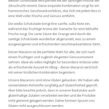
weißen Schokolade wird perfekt mit der spritzigen Frische der
Zitrusfrucht vereint. Diese exquisite Kombination sorgt für ein
harmonisches Geschmackserlebnis, das Dich mit jedem Biss in
eine Welt voller Frische und Genuss entführt.
Die weiße Schokolade bringt ihre sanfte, süße Note ein,
während das fruchtige Aroma der Ganache für eine lebhafte
Frische sorgt. Die zarte Säure der Orange wird durch die
samtige Schokolade wunderbar abgerundet, was zu einem
ausgewogenen und erfrischenden Geschmackserlebnis führt.
Dieser Macaron ist die perfekte Wahl für alle, die sich nach
einem fruchtigen und zugleich eleganten Genussmoment
sehnen. Ideal als edles Highlight für besondere Anlässe oder
als erfrischende Auszeit im Alltag – dieser Macaron wird Dich
mit seiner köstlichen Kombination begeistern.
Unsere Macarons sind ohne Gluten gebacken. Wir haben alle
verwendeten Rohstoffe sorgfältig auf Glutenfreiheit geprüft.
Aber bitte beachte jedoch, dass in unserer Backstube auch
glutenhaltige Zutaten verarbeitet werden und die Produkte
nicht getrennt gelagert werden. Daher können Spuren von
Gluten nicht ausgeschlossen werden.