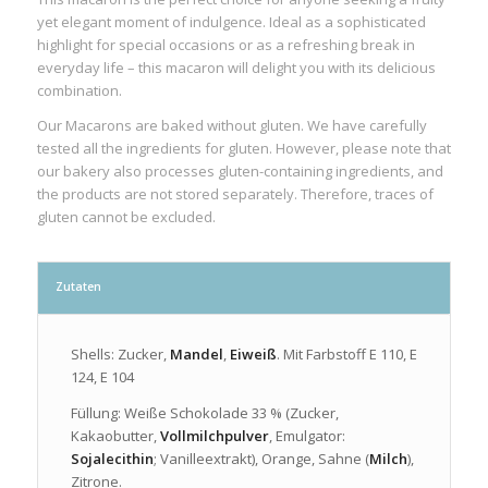
yet elegant moment of indulgence. Ideal as a sophisticated
highlight for special occasions or as a refreshing break in
everyday life – this macaron will delight you with its delicious
combination.
Our Macarons are baked without gluten. We have carefully
tested all the ingredients for gluten. However, please note that
our bakery also processes gluten-containing ingredients, and
the products are not stored separately. Therefore, traces of
gluten cannot be excluded.
Zutaten
Shells: Zucker,
Mandel
,
Eiweiß
. Mit Farbstoff E 110, E
124, E 104
Füllung: Weiße Schokolade 33 % (Zucker,
Kakaobutter,
Vollmilchpulver
, Emulgator:
Sojalecithin
; Vanilleextrakt), Orange, Sahne (
Milch
),
Zitrone.