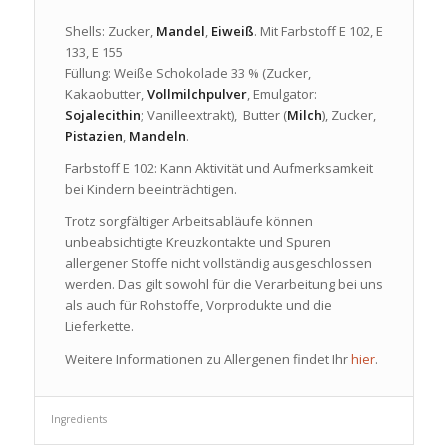
Shells: Zucker,
Mandel
,
Eiweiß
. Mit Farbstoff E 102, E
133, E 155
Füllung: Weiße Schokolade 33 % (Zucker,
Kakaobutter,
Vollmilchpulver
, Emulgator:
Sojalecithin
; Vanilleextrakt), Butter (
Milch
), Zucker,
Pistazien
,
Mandeln
.
Farbstoff E 102: Kann Aktivität und Aufmerksamkeit
bei Kindern beeinträchtigen.
Trotz sorgfältiger Arbeitsabläufe können
unbeabsichtigte Kreuzkontakte und Spuren
allergener Stoffe nicht vollständig ausgeschlossen
werden. Das gilt sowohl für die Verarbeitung bei uns
als auch für Rohstoffe, Vorprodukte und die
Lieferkette.
Weitere Informationen zu Allergenen findet Ihr
hier
.
Ingredients