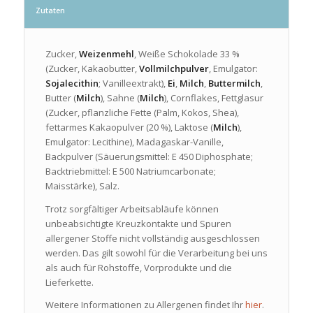
Zutaten
Zucker,
Weizenmehl
, Weiße Schokolade 33 %
(Zucker, Kakaobutter,
Vollmilchpulver
, Emulgator:
Sojalecithin
; Vanilleextrakt),
Ei
,
Milch
,
Buttermilch
,
Butter (
Milch
), Sahne (
Milch
), Cornflakes, Fettglasur
(Zucker, pflanzliche Fette (Palm, Kokos, Shea),
fettarmes Kakaopulver (20 %), Laktose (
Milch
),
Emulgator: Lecithine), Madagaskar-Vanille,
Backpulver (Säuerungsmittel: E 450 Diphosphate;
Backtriebmittel: E 500 Natriumcarbonate;
Maisstärke), Salz.
Trotz sorgfältiger Arbeitsabläufe können
unbeabsichtigte Kreuzkontakte und Spuren
allergener Stoffe nicht vollständig ausgeschlossen
werden. Das gilt sowohl für die Verarbeitung bei uns
als auch für Rohstoffe, Vorprodukte und die
Lieferkette.
Weitere Informationen zu Allergenen findet Ihr
hier
.