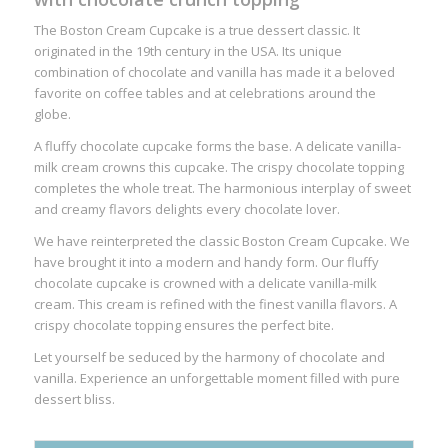
The Boston Cream Cupcake is a true dessert classic. It
originated in the 19th century in the USA. Its unique
combination of chocolate and vanilla has made it a beloved
favorite on coffee tables and at celebrations around the
globe.
A fluffy chocolate cupcake forms the base. A delicate vanilla-
milk cream crowns this cupcake. The crispy chocolate topping
completes the whole treat. The harmonious interplay of sweet
and creamy flavors delights every chocolate lover.
We have reinterpreted the classic Boston Cream Cupcake. We
have brought it into a modern and handy form. Our fluffy
chocolate cupcake is crowned with a delicate vanilla-milk
cream. This cream is refined with the finest vanilla flavors. A
crispy chocolate topping ensures the perfect bite.
Let yourself be seduced by the harmony of chocolate and
vanilla. Experience an unforgettable moment filled with pure
dessert bliss.