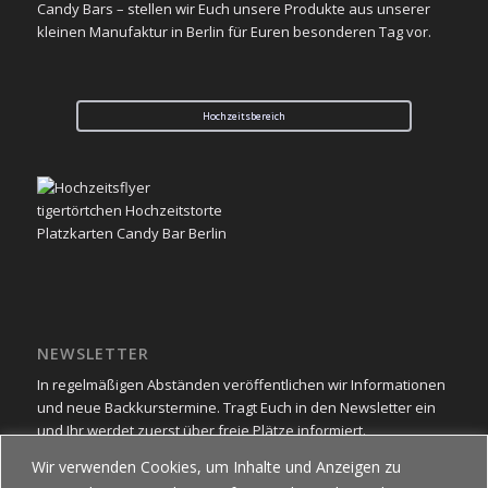
Candy Bars – stellen wir Euch unsere Produkte aus unserer
kleinen Manufaktur in Berlin für Euren besonderen Tag vor.
Hochzeitsbereich
NEWSLETTER
In regelmäßigen Abständen veröffentlichen wir Informationen
und neue Backkurstermine. Tragt Euch in den Newsletter ein
und Ihr werdet zuerst über freie Plätze informiert.
Wir verwenden Cookies, um Inhalte und Anzeigen zu
Newsletter