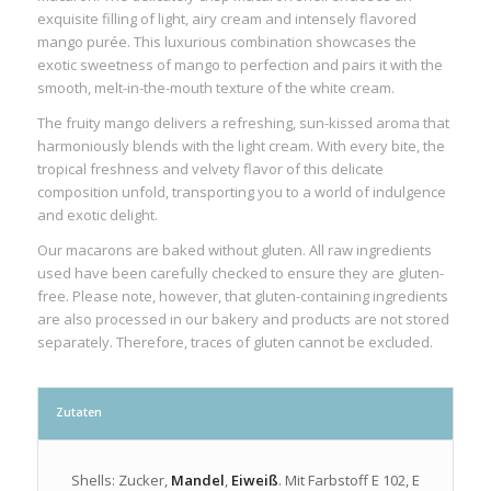
exquisite filling of light, airy cream and intensely flavored
mango purée. This luxurious combination showcases the
exotic sweetness of mango to perfection and pairs it with the
smooth, melt-in-the-mouth texture of the white cream.
The fruity mango delivers a refreshing, sun-kissed aroma that
harmoniously blends with the light cream. With every bite, the
tropical freshness and velvety flavor of this delicate
composition unfold, transporting you to a world of indulgence
and exotic delight.
Our macarons are baked without gluten. All raw ingredients
used have been carefully checked to ensure they are gluten-
free. Please note, however, that gluten-containing ingredients
are also processed in our bakery and products are not stored
separately. Therefore, traces of gluten cannot be excluded.
Zutaten
Shells: Zucker,
Mandel
,
Eiweiß
. Mit Farbstoff E 102, E