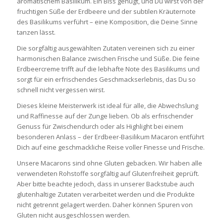
aromatischem Basilikum. Ein Biss genügt, und Du wirst von der
fruchtigen Süße der Erdbeere und der subtilen Kräuternote
des Basilikums verführt – eine Komposition, die Deine Sinne
tanzen lässt.
Die sorgfältig ausgewählten Zutaten vereinen sich zu einer
harmonischen Balance zwischen Frische und Süße. Die feine
Erdbeercreme trifft auf die lebhafte Note des Basilikums und
sorgt für ein erfrischendes Geschmackserlebnis, das Du so
schnell nicht vergessen wirst.
Dieses kleine Meisterwerk ist ideal für alle, die Abwechslung
und Raffinesse auf der Zunge lieben. Ob als erfrischender
Genuss für Zwischendurch oder als Highlight bei einem
besonderen Anlass – der Erdbeer-Basilikum Macaron entführt
Dich auf eine geschmackliche Reise voller Finesse und Frische.
Unsere Macarons sind ohne Gluten gebacken. Wir haben alle
verwendeten Rohstoffe sorgfältig auf Glutenfreiheit geprüft.
Aber bitte beachte jedoch, dass in unserer Backstube auch
glutenhaltige Zutaten verarbeitet werden und die Produkte
nicht getrennt gelagert werden. Daher können Spuren von
Gluten nicht ausgeschlossen werden.