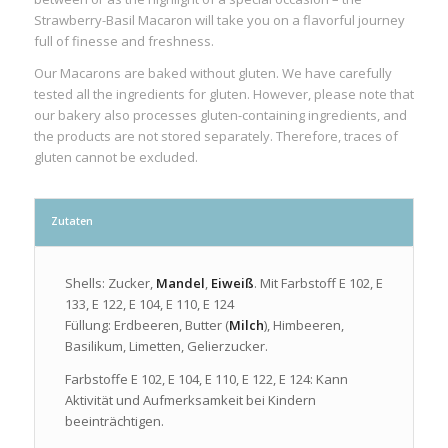
Strawberry-Basil Macaron will take you on a flavorful journey
full of finesse and freshness.
Our Macarons are baked without gluten. We have carefully
tested all the ingredients for gluten. However, please note that
our bakery also processes gluten-containing ingredients, and
the products are not stored separately. Therefore, traces of
gluten cannot be excluded.
Zutaten
Shells: Zucker,
Mandel
,
Eiweiß
. Mit Farbstoff E 102, E
133, E 122, E 104, E 110, E 124
Füllung: Erdbeeren, Butter (
Milch
), Himbeeren,
Basilikum, Limetten, Gelierzucker.
Farbstoffe E 102, E 104, E 110, E 122, E 124: Kann
Aktivität und Aufmerksamkeit bei Kindern
beeinträchtigen.