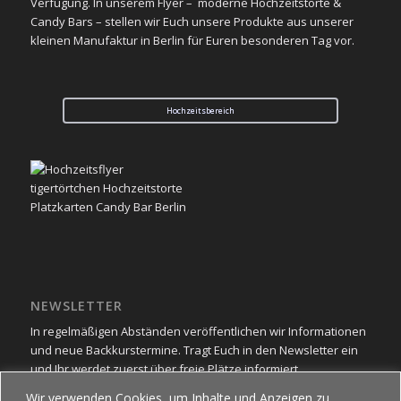
Verfügung. In unserem Flyer – moderne Hochzeitstorte &
Candy Bars – stellen wir Euch unsere Produkte aus unserer
kleinen Manufaktur in Berlin für Euren besonderen Tag vor.
Hochzeitsbereich
NEWSLETTER
In regelmäßigen Abständen veröffentlichen wir Informationen
und neue Backkurstermine. Tragt Euch in den Newsletter ein
und Ihr werdet zuerst über freie Plätze informiert.
Wir verwenden Cookies, um Inhalte und Anzeigen zu