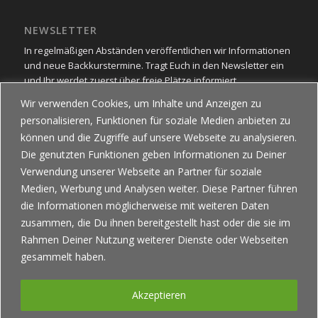
NEWSLETTER
In regelmäßigen Abständen veröffentlichen wir Informationen
und neue Backkurstermine. Tragt Euch in den Newsletter ein
und Ihr werdet zuerst über freie Plätze informiert.
Wir verwenden Cookies, um Inhalte und Anzeigen zu
Newsletter
personalisieren, Funktionen für soziale Medien anbieten zu
können und die Zugriffe auf unsere Webseite zu analysieren.
Die genutzten Funktionen geben Informationen zu Deiner
WIDERRUF
Verwendung unserer Webseite an Partner für soziale
Du möchtest eine Online-Bestellung widerrufen?
Medien, Werbung und Analysen weiter. Diese Partner führen
Über den folgenden Button kannst Du Deinen Widerruf
die Informationen möglicherweise mit weiteren Daten
einfach online erklären.
zusammen, die Du ihnen bereitgestellt hast oder die sie im
Vertrag widerrufen
Rahmen Deiner Nutzung weiterer Dienste oder Webseiten
gesammelt haben.
Akzeptieren