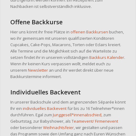
durchgeführt werden können. Ein Rezeptheft zum
Nachbacken ist selbstverständlich inklusive.
Offene Backkurse
Hier uns könnt ihr freie Plätze in
offenen Backkursen
buchen,
wo ihr gemeinsam mit unseren qualifizierten Konditoren
Cupcakes, Cake-Pops, Macarons, Torten oder Eclairs kreiert.
Alle Termine und die Möglichkeit sich auf die Warteliste zu
setzen findet ihr in unserem vollständigen
Backkurs Kalender
.
Wenn ihr keinen Kurs verpassen wollt, meldet euch zu
unserem
Newsletter
an und ihr werdet direkt über neue
Backkurstermine informiert.
Individuelles Backevent
In unserer Backschule und dem angrenzenden Séparée könnt
Ihr ein
individuelles Backevent
für bis zu 16 Teilnehmer*innen
durchführen. Egal zum
Junggesell*innenabschied
, zum
Geburtstag, zur Babyshower, als
Teamevent/
Firmenevent
oder besonderer
Weihnachtsfeier
, wir gestalten und passen
das Programm sowie den Umfang ganz nach Euren Wünschen