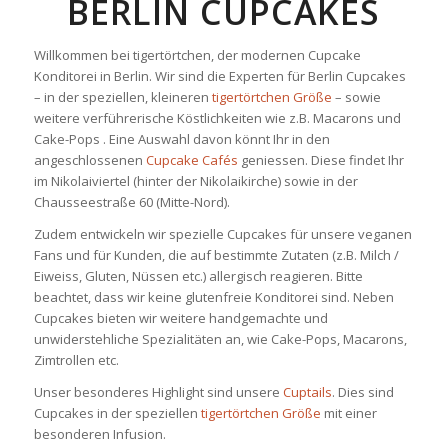
BERLIN CUPCAKES
Willkommen bei tigertörtchen, der modernen Cupcake
Konditorei in Berlin. Wir sind die Experten für Berlin Cupcakes
– in der speziellen, kleineren
tigertörtchen Größe
– sowie
weitere verführerische Köstlichkeiten wie z.B. Macarons und
Cake-Pops . Eine Auswahl davon könnt Ihr in den
angeschlossenen
Cupcake Cafés
geniessen. Diese findet Ihr
im Nikolaiviertel (hinter der Nikolaikirche) sowie in der
Chausseestraße 60 (Mitte-Nord).
Zudem entwickeln wir spezielle Cupcakes für unsere veganen
Fans und für Kunden, die auf bestimmte Zutaten (z.B. Milch /
Eiweiss, Gluten, Nüssen etc.) allergisch reagieren. Bitte
beachtet, dass wir keine glutenfreie Konditorei sind. Neben
Cupcakes bieten wir weitere handgemachte und
unwiderstehliche Spezialitäten an, wie Cake-Pops, Macarons,
Zimtrollen etc.
Unser besonderes Highlight sind unsere
Cuptails
. Dies sind
Cupcakes in der speziellen
tigertörtchen Größe
mit einer
besonderen Infusion.