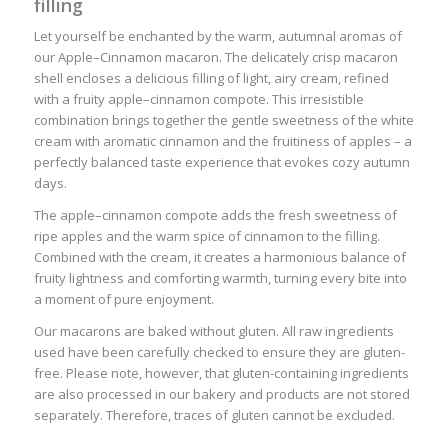
filling
Let yourself be enchanted by the warm, autumnal aromas of
our Apple–Cinnamon macaron. The delicately crisp macaron
shell encloses a delicious filling of light, airy cream, refined
with a fruity apple–cinnamon compote. This irresistible
combination brings together the gentle sweetness of the white
cream with aromatic cinnamon and the fruitiness of apples – a
perfectly balanced taste experience that evokes cozy autumn
days.
The apple–cinnamon compote adds the fresh sweetness of
ripe apples and the warm spice of cinnamon to the filling.
Combined with the cream, it creates a harmonious balance of
fruity lightness and comforting warmth, turning every bite into
a moment of pure enjoyment.
Our macarons are baked without gluten. All raw ingredients
used have been carefully checked to ensure they are gluten-
free. Please note, however, that gluten-containing ingredients
are also processed in our bakery and products are not stored
separately. Therefore, traces of gluten cannot be excluded.