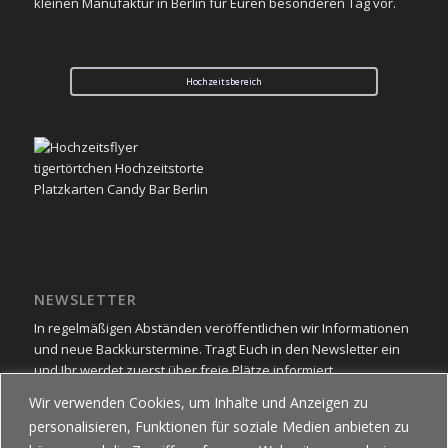
kleinen Manufaktur in Berlin für Euren besonderen Tag vor.
Hochzeitsbereich
NEWSLETTER
In regelmäßigen Abständen veröffentlichen wir Informationen
und neue Backkurstermine. Tragt Euch in den Newsletter ein
und Ihr werdet zuerst über freie Plätze informiert.
Wir verwenden Cookies, um Inhalte und Anzeigen zu
Newsletter
personalisieren, Funktionen für soziale Medien anbieten zu