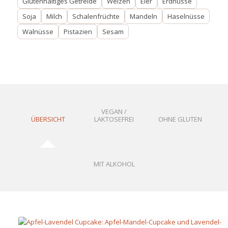
Glutenhaltiges Getreide
Weizen
Eier
Erdnüsse
Soja
Milch
Schalenfrüchte
Mandeln
Haselnüsse
Walnüsse
Pistazien
Sesam
VEGAN /
ÜBERSICHT
LAKTOSEFREI
OHNE GLUTEN
MIT ALKOHOL