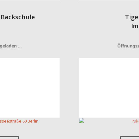
 Backschule
Tige
d
Im
 geladen …
Öffnungsz