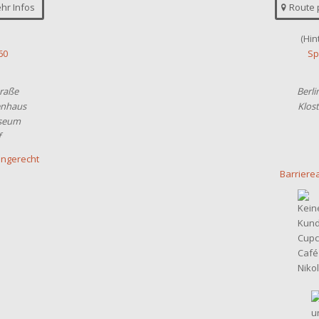
hr Infos
Route 
(Hin
60
Sp
raße
Berli
nhaus
Klos
seum
B
f
engerecht
Barriere