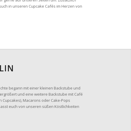
er gerne auf unseren Seiten um. Zusätzlich
Besuch in unseren Cupcake Cafés im Herzen von
LIN
ichte begann mit einer kleinen Backstube und
vergrößert und eine weitere Backstube mit Café
rlin Cupcakes), Macarons oder Cake-Pops
lasst euch von unseren süßen Köstlichkeiten