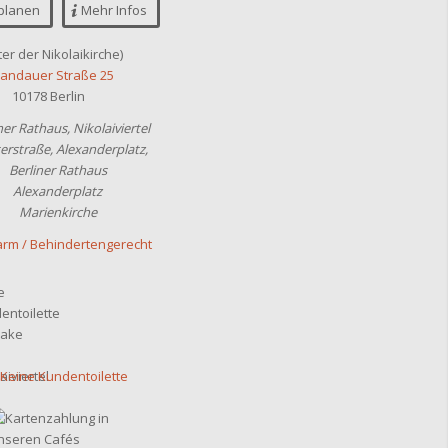
planen
Mehr Infos
ter der Nikolaikirche)
andauer Straße 25
10178 Berlin
ner Rathaus, Nikolaiviertel
terstraße, Alexanderplatz,
erliner Rathaus
Alexanderplatz
Marienkirche
arm / Behindertengerecht
Keine Kundentoilette