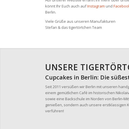
Auf unserer Website erfahrt ihr mehr über unse
könnt Ihr Euch auch auf
Instagram
und
Faceboo
Berlin.
Viele Grüße aus unseren Manufakturen
Stefan & das tigertörtchen Team
UNSERE TIGERTÖRTC
Cupcakes in Berlin: Die süße
Seit 2011 versüßen wir Berlin mit unseren han
einem gemütlichen Café im historischen Nikolaiv
sowie eine Backschule im Norden von Berlin-Mitt
genießen, sondern auch unsere erstklassigen K
verführen!