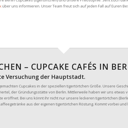
re Berlin Cupcakes (tigertörtchen) und unsere Philosophie. Seht Euch dah
k
über uns informieren. Unser Team freut sich auf jeden Fall auf Euren 
HEN – CUPCAKE CAFÉS IN BER
ste Versuchung der Hauptstadt.
dgemachten Cupcakes in der speziellen tigertörtchen Größe. Unsere Gesch
iertel, der Gründungsstätte von Berlin. Mittlerweile haben wir uns etwas 
e eröffnet. Bei uns könnt ihr nicht nur unsere leckeren tigertörtchen (Be
affeegetränke aus der eigenen tigertörtchen Röstung. Kommt vorbei und 