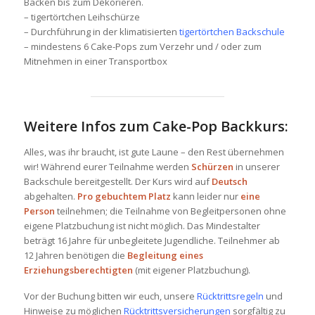
Backen bis zum Dekorieren.
– tigertörtchen Leihschürze
– Durchführung in der klimatisierten
tigertörtchen Backschule
– mindestens 6 Cake-Pops zum Verzehr und / oder zum
Mitnehmen in einer Transportbox
Weitere Infos zum Cake-Pop Backkurs:
Alles, was ihr braucht, ist gute Laune – den Rest übernehmen
wir! Während eurer Teilnahme werden
Schürzen
in unserer
Backschule bereitgestellt. Der Kurs wird auf
Deutsch
abgehalten.
Pro gebuchtem Platz
kann leider nur
eine
Person
teilnehmen; die Teilnahme von Begleitpersonen ohne
eigene Platzbuchung ist nicht möglich. Das Mindestalter
beträgt 16 Jahre für unbegleitete Jugendliche. Teilnehmer ab
12 Jahren benötigen die
Begleitung eines
Erziehungsberechtigten
(mit eigener Platzbuchung).
Vor der Buchung bitten wir euch, unsere
Rücktrittsregeln
und
Hinweise zu möglichen
Rücktrittsversicherungen
sorgfältig zu