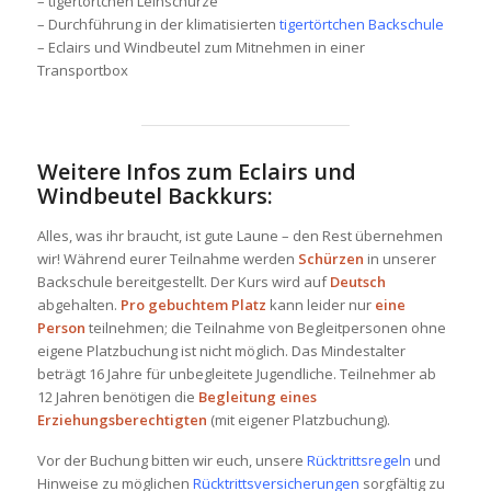
– tigertörtchen Leihschürze
– Durchführung in der klimatisierten
tigertörtchen Backschule
– Eclairs und Windbeutel zum Mitnehmen in einer
Transportbox
Weitere Infos zum Eclairs und
Windbeutel Backkurs:
Alles, was ihr braucht, ist gute Laune – den Rest übernehmen
wir! Während eurer Teilnahme werden
Schürzen
in unserer
Backschule bereitgestellt. Der Kurs wird auf
Deutsch
abgehalten.
Pro gebuchtem Platz
kann leider nur
eine
Person
teilnehmen; die Teilnahme von Begleitpersonen ohne
eigene Platzbuchung ist nicht möglich. Das Mindestalter
beträgt 16 Jahre für unbegleitete Jugendliche. Teilnehmer ab
12 Jahren benötigen die
Begleitung eines
Erziehungsberechtigten
(mit eigener Platzbuchung).
Vor der Buchung bitten wir euch, unsere
Rücktrittsregeln
und
Hinweise zu möglichen
Rücktrittsversicherungen
sorgfältig zu