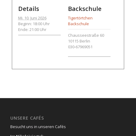
Details
Backschule
Mi. 10. Juni 2026
Tigertörtchen
Beginn: 18:00 Uhr
Backschule
Ende: 21:00 Uhr
Chausseestraße 60
10115
Berlin
030-67969051
UNSERE CAFÉS
Besucht uns in unseren Cafés