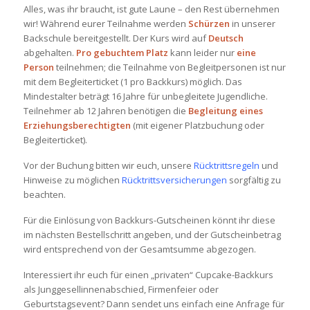
Alles, was ihr braucht, ist gute Laune – den Rest übernehmen
wir! Während eurer Teilnahme werden
Schürzen
in unserer
Backschule bereitgestellt. Der Kurs wird auf
Deutsch
abgehalten.
Pro gebuchtem Platz
kann leider nur
eine
Person
teilnehmen; die Teilnahme von Begleitpersonen ist nur
mit dem Begleiterticket (1 pro Backkurs) möglich. Das
Mindestalter beträgt 16 Jahre für unbegleitete Jugendliche.
Teilnehmer ab 12 Jahren benötigen die
Begleitung eines
Erziehungsberechtigten
(mit eigener Platzbuchung oder
Begleiterticket).
Vor der Buchung bitten wir euch, unsere
Rücktrittsregeln
und
Hinweise zu möglichen
Rücktrittsversicherungen
sorgfältig zu
beachten.
Für die Einlösung von Backkurs-Gutscheinen könnt ihr diese
im nächsten Bestellschritt angeben, und der Gutscheinbetrag
wird entsprechend von der Gesamtsumme abgezogen.
Interessiert ihr euch für einen „privaten“ Cupcake-Backkurs
als Junggesellinnenabschied, Firmenfeier oder
Geburtstagsevent? Dann sendet uns einfach eine Anfrage für