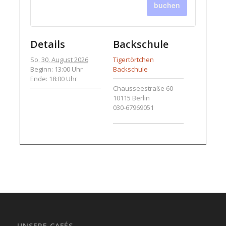
buchen
Details
Backschule
So. 30. August 2026
Tigertörtchen
Beginn: 13:00 Uhr
Backschule
Ende: 18:00 Uhr
Chausseestraße 60
10115
Berlin
030-67969051
UNSERE CAFÉS