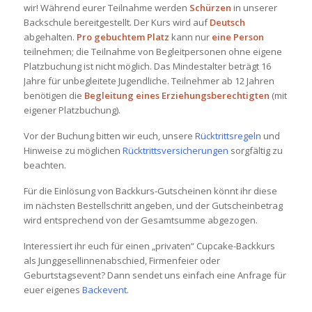
wir! Während eurer Teilnahme werden
Schürzen
in unserer
Backschule bereitgestellt. Der Kurs wird auf
Deutsch
abgehalten.
Pro gebuchtem Platz
kann nur
eine Person
teilnehmen; die Teilnahme von Begleitpersonen ohne eigene
Platzbuchung ist nicht möglich. Das Mindestalter beträgt 16
Jahre für unbegleitete Jugendliche. Teilnehmer ab 12 Jahren
benötigen die
Begleitung eines Erziehungsberechtigten
(mit
eigener Platzbuchung).
Vor der Buchung bitten wir euch, unsere
Rücktrittsregeln
und
Hinweise zu möglichen
Rücktrittsversicherungen
sorgfältig zu
beachten.
Für die Einlösung von Backkurs-Gutscheinen könnt ihr diese
im nächsten Bestellschritt angeben, und der Gutscheinbetrag
wird entsprechend von der Gesamtsumme abgezogen.
Interessiert ihr euch für einen „privaten“ Cupcake-Backkurs
als Junggesellinnenabschied, Firmenfeier oder
Geburtstagsevent? Dann sendet uns einfach eine Anfrage für
euer eigenes
Backevent
.