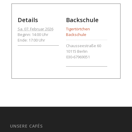
Details
Backschule
Sa. 07. Februar 2026
Tigertörtchen
Beginn: 14:00 Uhr
Backschule
Ende: 17:00 Uhr
Chausseestraße 60
10115
Berlin
030-67969051
UNSERE CAFÉS