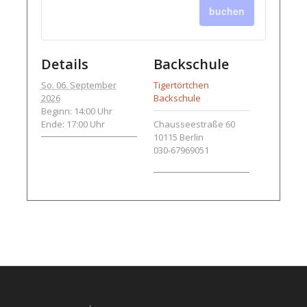
buchen
Details
Backschule
So. 06. September
Tigertörtchen
2026
Backschule
Beginn: 14:00 Uhr
Ende: 17:00 Uhr
Chausseestraße 60
10115
Berlin
030-67969051