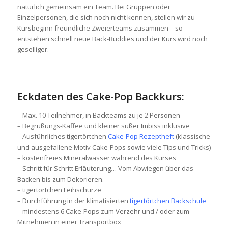
natürlich gemeinsam ein Team. Bei Gruppen oder
Einzelpersonen, die sich noch nicht kennen, stellen wir zu
Kursbeginn freundliche Zweierteams zusammen – so
entstehen schnell neue Back-Buddies und der Kurs wird noch
geselliger.
Eckdaten des Cake-Pop Backkurs:
– Max. 10 Teilnehmer, in Backteams zu je 2 Personen
– Begrüßungs-Kaffee und kleiner süßer Imbiss inklusive
– Ausführliches tigertörtchen
Cake-Pop Rezeptheft
(klassische
und ausgefallene Motiv Cake-Pops sowie viele Tips und Tricks)
– kostenfreies Mineralwasser während des Kurses
– Schritt für Schritt Erläuterung… Vom Abwiegen über das
Backen bis zum Dekorieren.
– tigertörtchen Leihschürze
– Durchführung in der klimatisierten
tigertörtchen Backschule
– mindestens 6 Cake-Pops zum Verzehr und / oder zum
Mitnehmen in einer Transportbox