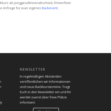
ckkurs als Junggesellinnenabschied, Firmenfeier
e Anfrage für euer eigenes
Backevent
.
NEWSLETTER
In regelmäßigen Abständen
n
veröffentlichen wir Informationen
m
und neue Backkurstermine. Tragt
Euch in den Newsletter ein und Ihr
werdet zuerst über freie Plätze
dy
informiert.