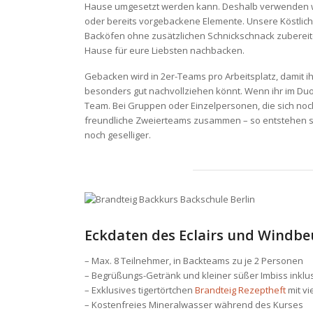
Hause umgesetzt werden kann. Deshalb verwenden wi
oder bereits vorgebackene Elemente. Unsere Köstlic
Backöfen ohne zusätzlichen Schnickschnack zubereite
Hause für eure Liebsten nachbacken.
Gebacken wird in 2er-Teams pro Arbeitsplatz, damit i
besonders gut nachvollziehen könnt. Wenn ihr im Duo 
Team. Bei Gruppen oder Einzelpersonen, die sich noch
freundliche Zweierteams zusammen – so entstehen s
noch geselliger.
Eckdaten des Eclairs und Windbe
– Max. 8 Teilnehmer, in Backteams zu je 2 Personen
– Begrüßungs-Getränk und kleiner süßer Imbiss inklu
– Exklusives tigertörtchen
Brandteig Rezeptheft
mit vi
– Kostenfreies Mineralwasser während des Kurses