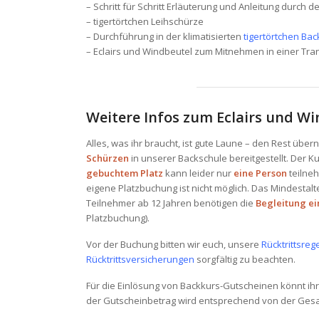
– Schritt für Schritt Erläuterung und Anleitung durch d
– tigertörtchen Leihschürze
– Durchführung in der klimatisierten
tigertörtchen Ba
– Eclairs und Windbeutel zum Mitnehmen in einer Tr
Weitere Infos zum Eclairs und W
Alles, was ihr braucht, ist gute Laune – den Rest ü
Schürzen
in unserer Backschule bereitgestellt. Der K
gebuchtem Platz
kann leider nur
eine Person
teilne
eigene Platzbuchung ist nicht möglich. Das Mindestalte
Teilnehmer ab 12 Jahren benötigen die
Begleitung ei
Platzbuchung).
Vor der Buchung bitten wir euch, unsere
Rücktrittsreg
Rücktrittsversicherungen
sorgfältig zu beachten.
Für die Einlösung von Backkurs-Gutscheinen könnt ihr
der Gutscheinbetrag wird entsprechend von der G