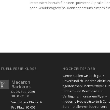
Interessiert ihr euch für einen „privaten“ Cupcake-Ba
oder Geburtstagsevent? Dann sendet uns einfach ein
TUELL FREIE KURSE
HOCHZEITSFLYER
Gerne stellen wir Euch ganz
unverbindlich unseren aktuelle
Macaron
Sep.
8
Backkurs
tigertörtchen Hochzeitsflyer zu
Stöbern und
Download
zur
Di. 08. Sep. 2026
18:00
-
21:00
Verfügung. In unserem Flyer –
moderne Hochzeitstorte & Can
Verfügbare Plätze: 6
Bars – stellen wir Euch unsere
Pro Platz: 95,00€