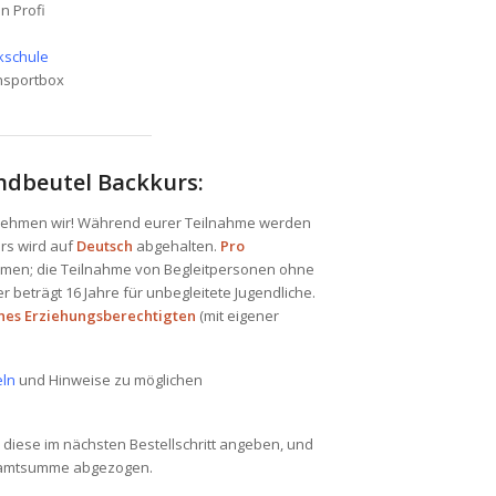
en Profi
ckschule
ansportbox
indbeutel Backkurs:
bernehmen wir! Während eurer Teilnahme werden
urs wird auf
Deutsch
abgehalten.
Pro
hmen; die Teilnahme von Begleitpersonen ohne
r beträgt 16 Jahre für unbegleitete Jugendliche.
nes Erziehungsberechtigten
(mit eigener
eln
und Hinweise zu möglichen
 diese im nächsten Bestellschritt angeben, und
esamtsumme abgezogen.