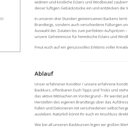
widmen und köstliche Eclairs und Windbeutel zauber
dieser luftigen Gebäckstücke ein und entdecken die Vi
60
In unseren drei Stunden gemeinsamen Backens lernt Ih
Brandteigs, sondern auch verschiedene Füllungen un
Auswahl der Zutaten bis zum perfekten Aufspritzen – 
unsere Geheimnisse für himmlische Eclairs und Windb
Freut euch auf ein genussvolles Erlebnis voller Kreativ
Ablauf
Unser erfahrener Konditor / unsere erfahrene Kondito
Backkurs, offenbaren Euch Tipps und Tricks und stehen
das aktive Mitmachen im Vordergrund – Ihr werdet jed
Herstellen des eigenen Brandteigs über das Aufdressi
Füllen und Dekorieren mit verschiedenen selbst herges
ausleben. Natürlich könnt Ihr euch im Anschluss dire
Wie bei all unseren Backkursen legen wir großen Wert