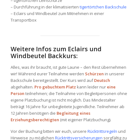
– tigertörtchen Leihschürze
– Durchführung in der klimatisierten
tigertörtchen Backschule
– Eclairs und Windbeutel zum Mitnehmen in einer
Transportbox
Weitere Infos zum Eclairs und
Windbeutel Backkurs:
Alles, was ihr braucht, ist gute Laune – den Rest übernehmen
wir! Während eurer Teilnahme werden
Schürzen
in unserer
Backschule bereitgestellt. Der Kurs wird auf
Deutsch
abgehalten.
Pro gebuchtem Platz
kann leider nur
eine
Person
teilnehmen; die Teilnahme von Begleitpersonen ohne
eigene Platzbuchung ist nicht möglich. Das Mindestalter
beträgt 16 Jahre für unbegleitete Jugendliche. Teilnehmer ab
12 Jahren benötigen die
Begleitung eines
Erziehungsberechtigten
(mit eigener Platzbuchung).
Vor der Buchung bitten wir euch, unsere
Rücktrittsregeln
und
Hinweise zu möglichen
Rücktrittsversicherungen
sorgfältig zu