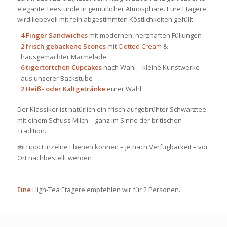
elegante Teestunde in gemütlicher Atmosphäre. Eure Etagere
wird liebevoll mit fein abgestimmten Köstlichkeiten gefüllt:
4 Finger Sandwiches
mit modernen, herzhaften Füllungen
2 frisch gebackene Scones
mit
Clotted Cream
&
hausgemachter Marmelade
6 tigertörtchen Cupcakes
nach Wahl – kleine Kunstwerke
aus unserer Backstube
2 Heiß- oder Kaltgetränke
eurer Wahl
Der Klassiker ist natürlich ein frisch aufgebrühter Schwarztee
mit einem Schuss Milch – ganz im Sinne der britischen
Tradition.
🍰 Tipp: Einzelne Ebenen können – je nach Verfügbarkeit – vor
Ort nachbestellt werden
Eine
High-Tea Etagere empfehlen wir für 2 Personen.