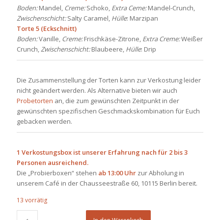
Boden:
Mandel,
Creme:
Schoko,
Extra Ceme:
Mandel-Crunch,
Zwischenschicht:
Salty Caramel,
Hülle
: Marzipan
Torte 5 (Eckschnitt)
Boden:
Vanille,
Creme:
Frischkäse-Zitrone,
Extra Creme:
Weißer
Crunch,
Zwischenschicht:
Blaubeere,
Hülle
: Drip
Die Zusammenstellung der Torten kann zur Verkostung leider
nicht geändert werden. Als Alternative bieten wir auch
Probetorten
an, die zum gewünschten Zeitpunkt in der
gewünschten spezifischen Geschmackskombination für Euch
gebacken werden.
1 Verkostungsbox ist unserer Erfahrung nach für 2 bis 3
Personen ausreichend.
Die „Probierboxen“ stehen
ab 13:00 Uhr
zur Abholung in
unserem Café in der Chausseestraße 60, 10115 Berlin bereit.
13 vorrätig