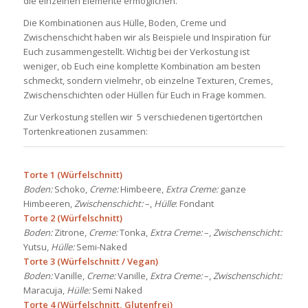
die einzelnen Elemente ermöglichen.
Die Kombinationen aus Hülle, Boden, Creme und
Zwischenschicht haben wir als Beispiele und Inspiration für
Euch zusammengestellt. Wichtig bei der Verkostung ist
weniger, ob Euch eine komplette Kombination am besten
schmeckt, sondern vielmehr, ob einzelne Texturen, Cremes,
Zwischenschichten oder Hüllen für Euch in Frage kommen.
Zur Verkostung stellen wir 5 verschiedenen tigertörtchen
Tortenkreationen zusammen:
Torte 1
(Würfelschnitt)
Boden:
Schoko,
Creme:
Himbeere,
Extra Creme:
ganze
Himbeeren,
Zwischenschicht:
–,
Hülle
: Fondant
Torte 2 (Würfelschnitt)
Boden:
Zitrone,
Creme:
Tonka,
Extra Creme:
–,
Zwischenschicht:
Yutsu,
Hülle:
Semi-Naked
Torte 3 (Würfelschnitt / Vegan)
Boden:
Vanille,
Creme:
Vanille,
Extra Creme:
–,
Zwischenschicht:
Maracuja,
Hülle:
Semi Naked
Torte 4
(Würfelschnitt, Glutenfrei)