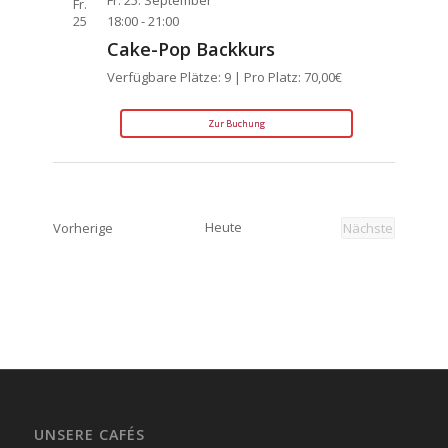
Fr. 25. September
Fr.
25
18:00
-
21:00
Cake-Pop Backkurs
Verfügbare Plätze: 9 | Pro Platz: 70,00€
Zur Buchung
Veranstaltungen
Heute
Vorherige
Nächste
Veranstaltu
UNSERE CAFÉS