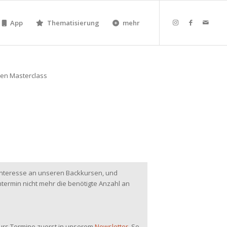
App
Thematisierung
mehr
 Interesse an unseren Backkursen, und
ermin nicht mehr die benötigte Anzahl an
kurs Termine zuerst in unserem
Newsletter
. So