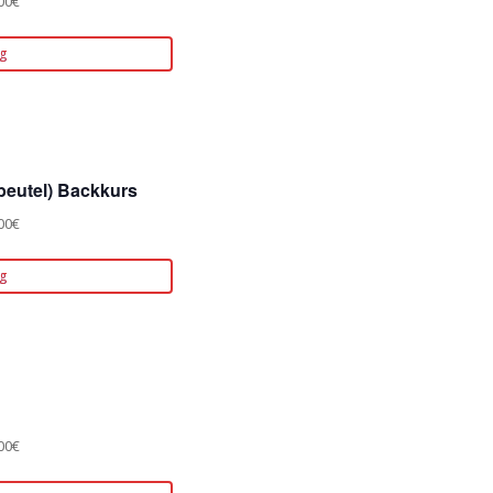
00€
g
beutel) Backkurs
00€
g
00€