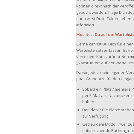
können direkt nach der Veröffe
gebucht werden. Trage Dich doch
dann wirst Du in Zukunft ebenf
informiert.
Möchtest Du auf die Wartelist
Gerne kannst Du Dich für einen 
Warteliste setzen lassen. Es k
von einem Kurs zurücktreten müs
„Nachrücker“ auf der Warteliste
Da wir jedoch kein eigenen Ver
paar Grundätze für den Umgang 
Sobald ein Platz / mehrere 
per E-Mail alle Nachrücker, d
haben.
Der Platz / Die Plätze steh
zur Verfügung.
Getreu dem Motto…“wer zuer
entsprechende Buchung neu 