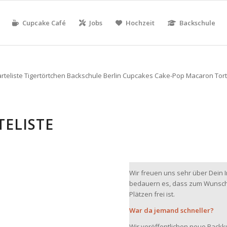
Cupcake Café
Jobs
Hochzeit
Backschule
TELISTE
Wir freuen uns sehr über Dein
bedauern es, dass zum Wunscht
Plätzen frei ist.
War da jemand schneller?
Wir veröffentlichen neue Back