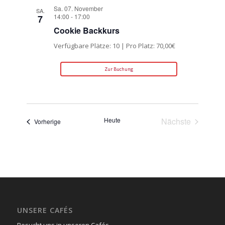
Sa. 07. November
SA.
14:00
-
17:00
7
Cookie Backkurs
Verfügbare Plätze: 10 | Pro Platz: 70,00€
Zur Buchung
Heute
Nächste
Veranstaltungen
Vorherige
Veranstaltun
UNSERE CAFÉS
Besucht uns in unseren Cafés