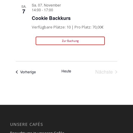
Sa. 07. November
SA.
14:00
-
17:00
7
Cookie Backkurs
Verfügbare Plätze: 10 | Pro Platz: 70,00€
Zur Buchung
Heute
Nächste
Veranstaltungen
Vorherige
Veranstaltun
UNSERE CAFÉS
Besucht uns in unseren Cafés