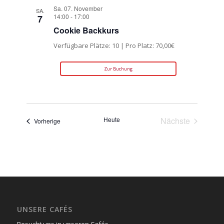
Sa. 07. November
SA.
14:00
-
17:00
7
Cookie Backkurs
Verfügbare Plätze: 10 | Pro Platz: 70,00€
Zur Buchung
Heute
Nächste
Veranstaltungen
Vorherige
Veranstaltun
UNSERE CAFÉS
Besucht uns in unseren Cafés