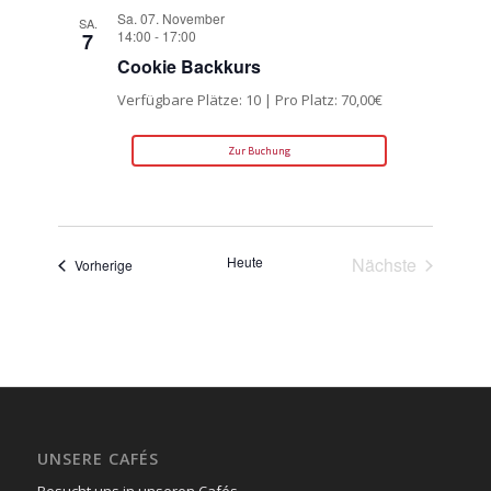
Sa. 07. November
SA.
14:00
-
17:00
7
Cookie Backkurs
Verfügbare Plätze: 10 | Pro Platz: 70,00€
Zur Buchung
Heute
Nächste
Veranstaltungen
Vorherige
Veranstaltun
UNSERE CAFÉS
Besucht uns in unseren Cafés