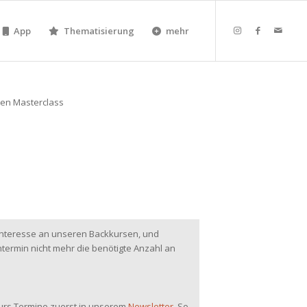
App
Thematisierung
mehr
 Interesse an unseren Backkursen, und
ermin nicht mehr die benötigte Anzahl an
kurs Termine zuerst in unserem
Newsletter
. So