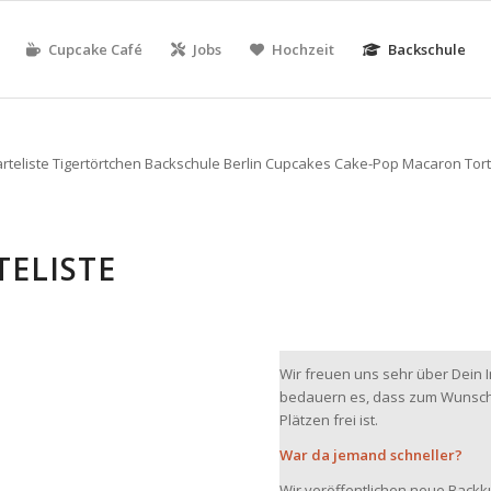
Cupcake Café
Jobs
Hochzeit
Backschule
TELISTE
Wir freuen uns sehr über Dein
bedauern es, dass zum Wunscht
Plätzen frei ist.
War da jemand schneller?
Wir veröffentlichen neue Back