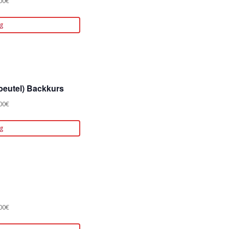
00€
g
beutel) Backkurs
00€
g
00€