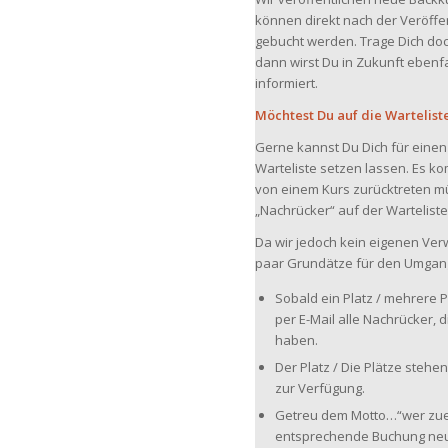
können direkt nach der Veröffe
gebucht werden. Trage Dich doch
dann wirst Du in Zukunft ebenf
informiert.
Möchtest Du auf die Wartelist
Gerne kannst Du Dich für einen 
Warteliste setzen lassen. Es k
von einem Kurs zurücktreten müs
„Nachrücker“ auf der Warteliste
Da wir jedoch kein eigenen Ver
paar Grundätze für den Umgang 
Sobald ein Platz / mehrere 
per E-Mail alle Nachrücker, d
haben.
Der Platz / Die Plätze steh
zur Verfügung.
Getreu dem Motto…“wer zuer
entsprechende Buchung neu 