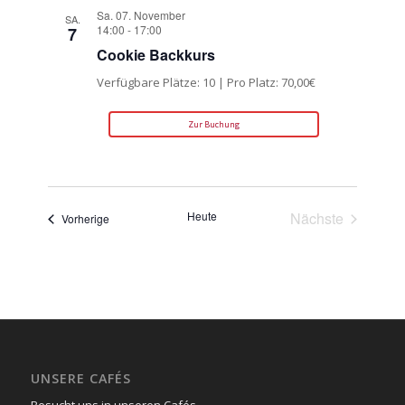
Sa. 07. November
SA.
14:00
-
17:00
7
Cookie Backkurs
Verfügbare Plätze: 10 | Pro Platz: 70,00€
Zur Buchung
Heute
Nächste
Veranstaltungen
Vorherige
Veranstaltun
UNSERE CAFÉS
Besucht uns in unseren Cafés