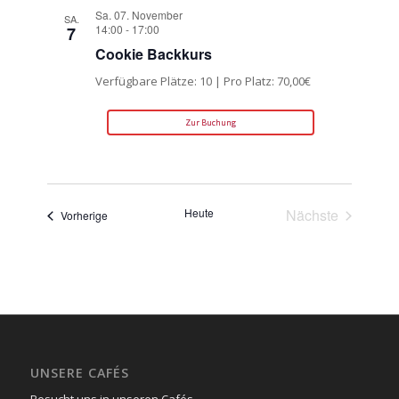
Sa. 07. November
SA.
14:00
-
17:00
7
Cookie Backkurs
Verfügbare Plätze: 10 | Pro Platz: 70,00€
Zur Buchung
Heute
Nächste
Veranstaltungen
Vorherige
Veranstaltun
UNSERE CAFÉS
Besucht uns in unseren Cafés