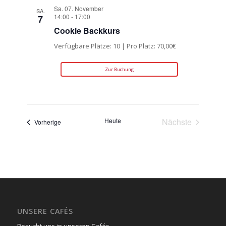
Sa. 07. November
SA.
14:00
-
17:00
7
Cookie Backkurs
Verfügbare Plätze: 10 | Pro Platz: 70,00€
Zur Buchung
Heute
Nächste
Veranstaltungen
Vorherige
Veranstaltun
UNSERE CAFÉS
Besucht uns in unseren Cafés