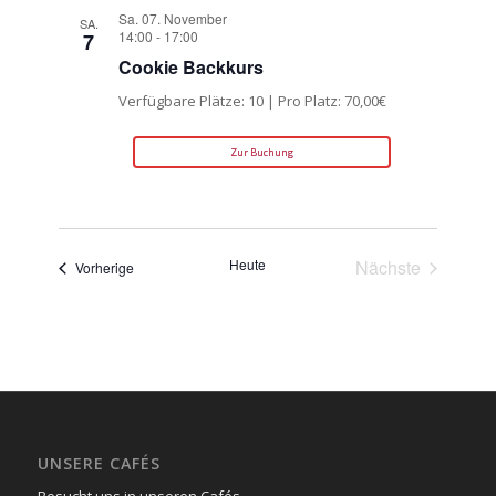
Sa. 07. November
SA.
14:00
-
17:00
7
Cookie Backkurs
Verfügbare Plätze: 10 | Pro Platz: 70,00€
Zur Buchung
Heute
Nächste
Veranstaltungen
Vorherige
Veranstaltun
UNSERE CAFÉS
Besucht uns in unseren Cafés