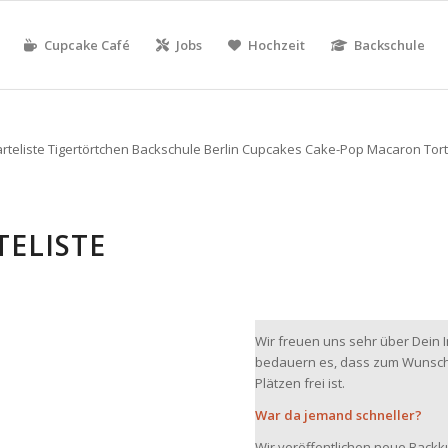
Cupcake Café
Jobs
Hochzeit
Backschule
TELISTE
Wir freuen uns sehr über Dein
bedauern es, dass zum Wunscht
Plätzen frei ist.
War da jemand schneller?
Wir veröffentlichen neue Back