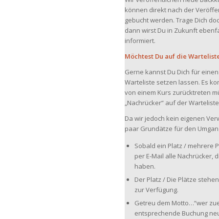
können direkt nach der Veröffe
gebucht werden. Trage Dich doch
dann wirst Du in Zukunft ebenf
informiert.
Möchtest Du auf die Wartelist
Gerne kannst Du Dich für einen 
Warteliste setzen lassen. Es k
von einem Kurs zurücktreten müs
„Nachrücker“ auf der Warteliste
Da wir jedoch kein eigenen Ver
paar Grundätze für den Umgang 
Sobald ein Platz / mehrere 
per E-Mail alle Nachrücker, d
haben.
Der Platz / Die Plätze steh
zur Verfügung.
Getreu dem Motto…“wer zuer
entsprechende Buchung neu 