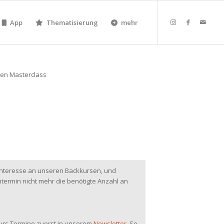
App
Thematisierung
mehr
 Interesse an unseren Backkursen, und
ermin nicht mehr die benötigte Anzahl an
kurs Termine zuerst in unserem
Newsletter
. So