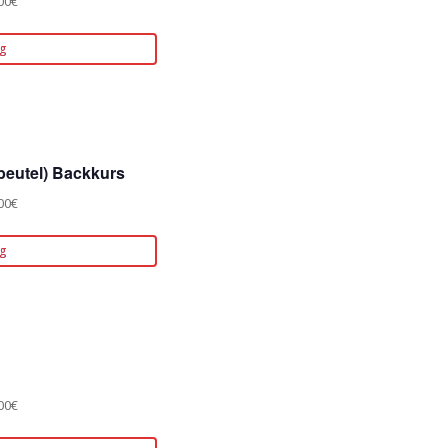
00€
g
beutel) Backkurs
00€
g
00€