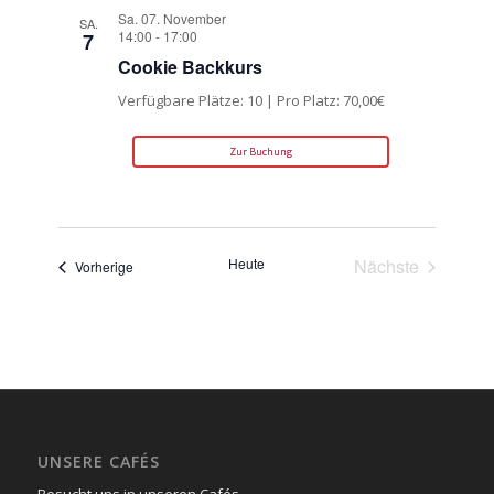
Sa. 07. November
SA.
14:00
-
17:00
7
Cookie Backkurs
Verfügbare Plätze: 10 | Pro Platz: 70,00€
Zur Buchung
Heute
Nächste
Veranstaltungen
Vorherige
Veranstaltun
UNSERE CAFÉS
Besucht uns in unseren Cafés