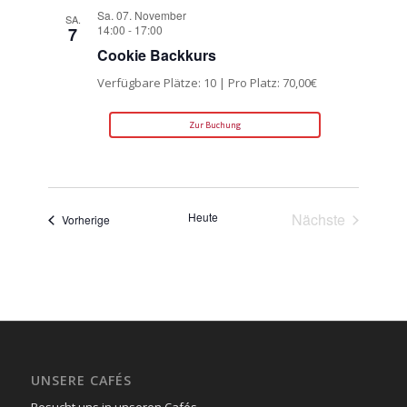
Sa. 07. November
SA.
14:00
-
17:00
7
Cookie Backkurs
Verfügbare Plätze: 10 | Pro Platz: 70,00€
Zur Buchung
Heute
Nächste
Veranstaltungen
Vorherige
Veranstaltun
UNSERE CAFÉS
Besucht uns in unseren Cafés